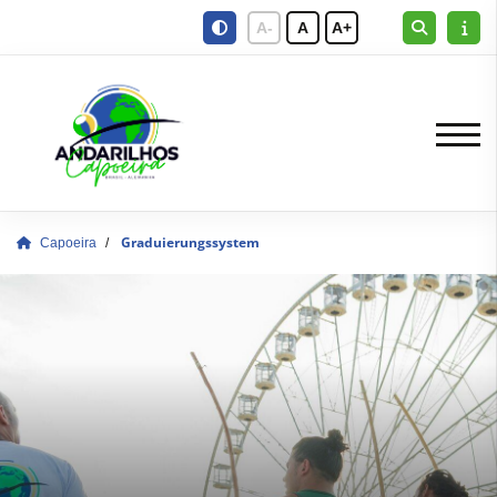
A-
A
A+
Capoeira
Graduierungssystem