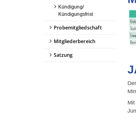
Kündigung/
Kündigungsfrist
Probemitgliedschaft
QUICKLINKS
Mitgliederbereich
Capoeira
Satzung
Trainingszeiten
J
Trainingsorte
Trainer/ -innen
Der
Für Kinder
Min
Graduierungssystem
Mit
Jun