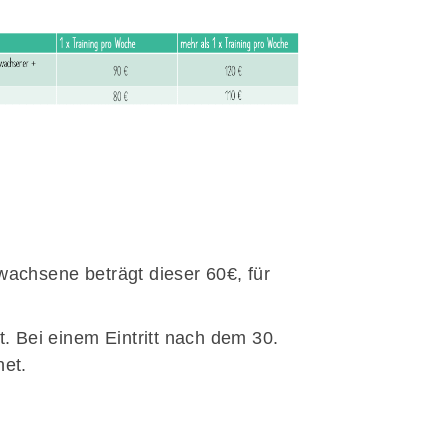
schäftsstelle
darilhos Capoeira e.V.
sef-Zilken-Straße 40
374 Erftstadt
rwachsene beträgt dieser 60€, für
ontakt@andarilhoscapoeira.de
t. Bei einem Eintritt nach dem 30.
net.