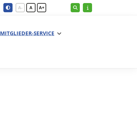
A-
A
A+
MITGLIEDER-SERVICE