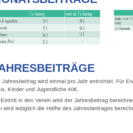
Mitglieder-Service
Ge
Deine Mitgliedschaft
An
AHRESBEITRÄGE
Probemitgliedschaft
Jo
50
 Jahresbeitrag wird einmal pro Jahr entrichtet. Für E
is, Kinder und Jugendliche 40€.
k
 Eintritt in den Verein wird der Jahresbeitrag berechne
i wird lediglich die Hälfte des Jahresbeitrages berech