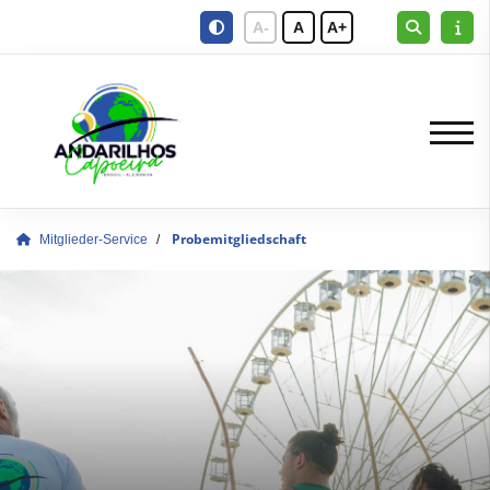
A-
A
A+
Mitglieder-Service
Probemitgliedschaft